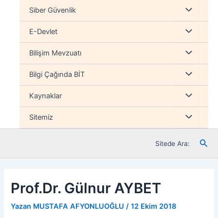
İçeriğe
Menu
Siber Güvenlik
atla
düğmesi
Menu
E-Devlet
düğmesi
Menu
Bilişim Mevzuatı
düğmesi
Menu
Bilgi Çağında BİT
düğmesi
Menu
Kaynaklar
düğmesi
Menu
Sitemiz
düğmesi
Ara
Sitede Ara:
Prof.Dr. Gülnur AYBET
Yazan
MUSTAFA AFYONLUOĞLU
/
12 Ekim 2018