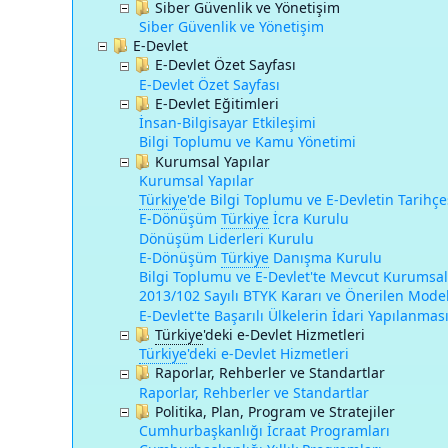
Siber Güvenlik ve Yönetişim
Siber Güvenlik ve Yönetişim
E-Devlet
E-Devlet Özet Sayfası
E-Devlet Özet Sayfası
E-Devlet Eğitimleri
İnsan-Bilgisayar Etkileşimi
Bilgi Toplumu ve Kamu Yönetimi
Kurumsal Yapılar
Kurumsal Yapılar
Türkiye
'
de Bilgi Toplumu ve E-Devletin Tarihçe
E-Dönüşüm
Türkiye
İcra Kurulu
Dönüşüm Liderleri Kurulu
E-Dönüşüm
Türkiye
Danışma Kurulu
Bilgi Toplumu ve E-Devlet'te Mevcut Kurumsal
2013/102 Sayılı BTYK Kararı ve Önerilen Model:
E-Devlet'te Başarılı Ülkelerin İdari Yapılanmas
Türkiye
'
deki e-Devlet Hizmetleri
Türkiye
'
deki e-Devlet Hizmetleri
Raporlar, Rehberler ve Standartlar
Raporlar, Rehberler ve Standartlar
Politika, Plan, Program ve Stratejiler
Cumhurbaşkanlığı İcraat Programları