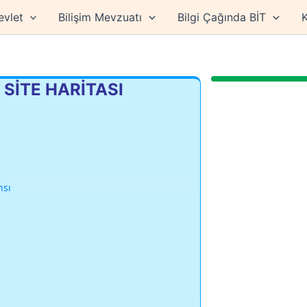
evlet
Bilişim Mevzuatı
Bilgi Çağında BİT
K
" SİTE HARİTASI
nsı