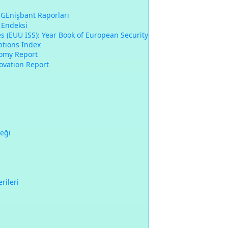
 GEnişbant Raporları
 Endeksi
es (EUU ISS): Year Book of European Security
ptions Index
nomy Report
ovation Report
neği
rileri