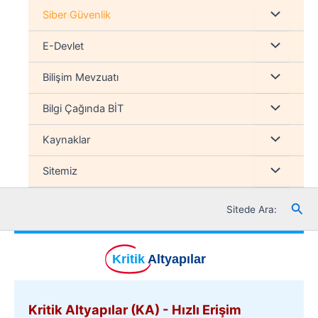
İçeriğe
Menu
Siber Güvenlik
atla
düğmesi
Menu
E-Devlet
düğmesi
Menu
Bilişim Mevzuatı
düğmesi
Menu
Bilgi Çağında BİT
düğmesi
Menu
Kaynaklar
düğmesi
Menu
Sitemiz
düğmesi
Ara
Sitede Ara:
Kritik
Altyapılar
Kritik Altyapılar (KA) - Hızlı Erişim