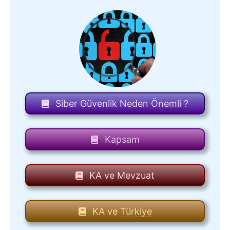
Siber Güvenlik Neden Önemli ?
Kapsam
KA ve Mevzuat
KA ve
Türkiye