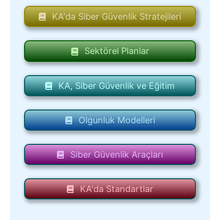
KA'da Siber Güvenlik Stratejileri
Sektörel Planlar
KA, Siber Güvenlik ve Eğitim
Olgunluk Modelleri
Siber Güvenlik Araçları
KA'da Standartlar