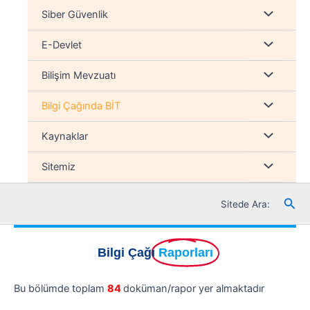
İçeriğe
Menu
Siber Güvenlik
atla
düğmesi
Menu
E-Devlet
düğmesi
Menu
Bilişim Mevzuatı
düğmesi
Menu
Bilgi Çağında BİT
düğmesi
Menu
Kaynaklar
düğmesi
Menu
Sitemiz
düğmesi
Ara
Sitede Ara:
Bilgi Çağı
Raporları
Bu bölümde toplam
84
doküman/rapor yer almaktadır