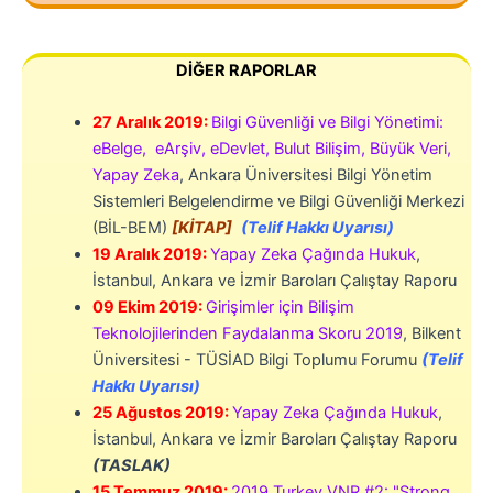
DİĞER RAPORLAR
27 Aralık 2019:
Bilgi Güvenliği ve Bilgi Yönetimi:
eB
e
lge
,
eArşiv
,
eDevlet
,
Bulut Bilişim
,
Büyük Veri
,
Yapay Zeka
, Ankara Üniversitesi
Bilgi Yönetim
Sistemleri
Belgelendirme
ve
Bilgi Güvenliği
Merkezi
(
BİL-BEM
)
[KİTAP]
(Telif Hakkı Uyarısı)
19 Aralık 2019:
Yapay Zeka Çağında Hukuk
,
İstanbul, Ankara ve İzmir Baroları Çalıştay Raporu
09 Ekim 2019:
Girişimler için Bilişim
Teknolojilerinden Faydalanma Skoru 2019
, Bilkent
Üniversitesi - TÜSİAD Bilgi Toplumu Forumu
(Telif
Hakkı Uyarısı)
25 Ağustos 2019:
Yapay Zeka Çağında Hukuk
,
İstanbul, Ankara ve İzmir Baroları Çalıştay Raporu
(TASLAK)
15 Temmuz 2019:
2019 Turkey VNR #2: "Strong