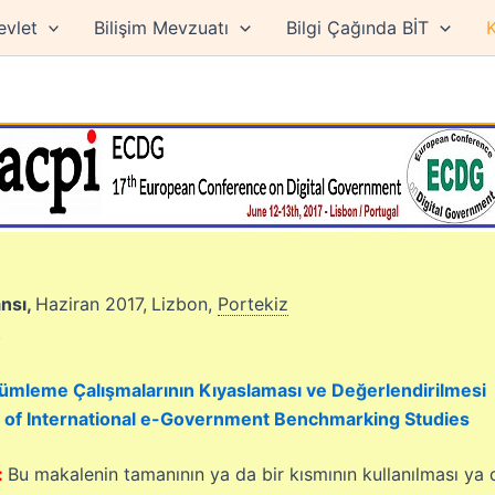
evlet
Bilişim Mevzuatı
Bilgi Çağında BİT
K
ansı,
Haziran 2017,
Lizbon,
Portekiz
.
çümleme Çalışmalarının Kıyaslaması ve Değerlendirilmesi
 of International e-Government Benchmarking Studies
:
Bu makalenin tamanının ya da bir kısmının kullanılması ya da 