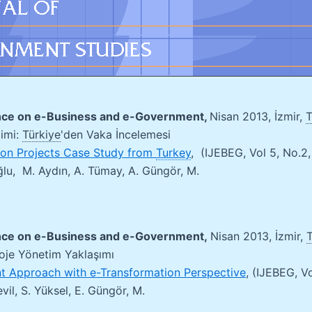
ence on e-Business and e-Government,
Nisan 2013, İzmir,
T
imi:
Türkiye
'
den Vaka İncelemesi
on Projects Case Study from
Turkey
,
(IJEBEG, Vol 5, No.2,
ğlu, M. Aydın, A. Tümay, A. Güngör, M.
ence on e-Business and e-Government,
Nisan 2013, İzmir,
T
oje Yönetim Yaklaşımı
 Approach with e-Transformation Perspective
, (IJEBEG, V
il, S. Yüksel, E. Güngör, M.