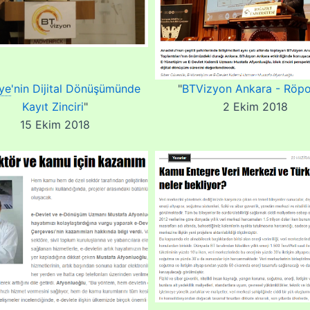
iye
'
nin Dijital Dönüşümünde
"
BTVizyon Ankara - Röpo
Kayıt Zinciri
"
2 Ekim 2018
15 Ekim 2018