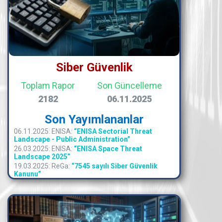
Siber Güvenlik
Toplam Rapor
Son Güncelleme
2182
06.11.2025
Son Yayımlananlar
06.11.2025: ENISA:
“ENISA Sectorial Threat
Landscape - Public Administration”
26.03.2025: ENISA:
“ENISA Space Threat
Landscape 2025”
19.03.2025: ReGa:
“7545 sayılı Siber Güvenlik
Kanunu”