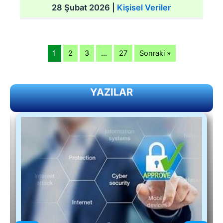
28 Şubat 2026
|
Kişisel Veriler
1
2
3
…
27
Sonraki »
YAZILAR