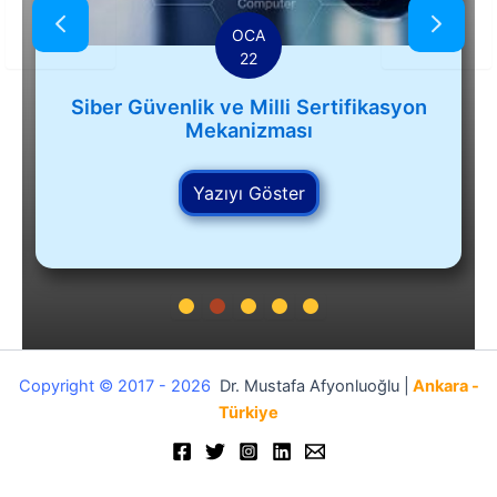
OCA
22
Siber Güvenlik ve Milli Sertifikasyon
Mekanizması
Yazıyı Göster
Copyright © 2017 - 2026
Dr. Mustafa Afyonluoğlu |
Ankara -
Türkiye