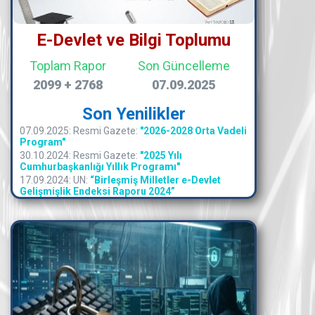
E-Devlet ve Bilgi Toplumu
Toplam Rapor
Son Güncelleme
2099 + 2768
07.09.2025
Son Yenilikler
07.09.2025: Resmi Gazete:
"2026-2028 Orta Vadeli
Program"
30.10.2024: Resmi Gazete:
"2025 Yılı
Cumhurbaşkanlığı Yıllık Programı"
17.09.2024: UN:
“Birleşmiş Milletler e-Devlet
Gelişmişlik Endeksi Raporu 2024”