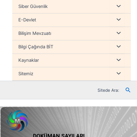
İçeriğe
Menu
Siber Güvenlik
atla
düğmesi
Menu
E-Devlet
düğmesi
Menu
Bilişim Mevzuatı
düğmesi
Menu
Bilgi Çağında BİT
düğmesi
Menu
Kaynaklar
düğmesi
Menu
Sitemiz
düğmesi
Ara
Sitede Ara:
DOKÜMAN SAYILARI