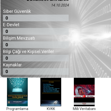
14.10.2024
Siber Güvenlik
0
E-Devlet
0
Bilişim Mevzuatı
0
Bilgi Çağı ve Kişisel Veriler
0
Kaynaklar
0
Programlama
KVKK
Milli Veritabanı