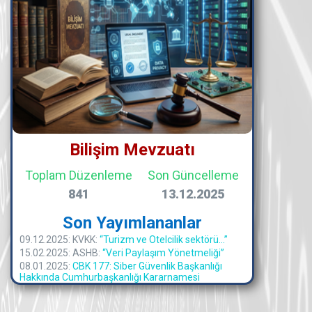
Bilişim Mevzuatı
Toplam Düzenleme
Son Güncelleme
841
13.12.2025
Son Yayımlananlar
09.12.2025: KVKK:
“Turizm ve Otelcilik sektörü...”
15.02.2025: ASHB:
“Veri Paylaşım Yönetmeliği”
08.01.2025:
CBK 177: Siber Güvenlik Başkanlığı
Hakkında Cumhurbaşkanlığı Kararnamesi