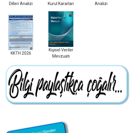
Dilleri Analizi
Kurul Kararları
Analizi
Kişisel Veriler
KKTH 2026
Mevzuatı
Bize Mesaj Gönder