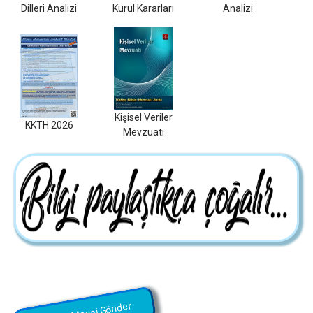
Dilleri Analizi
Kurul Kararları
Analizi
Kişisel Veriler
KKTH 2026
Mevzuatı
Bize Mesaj Gönder