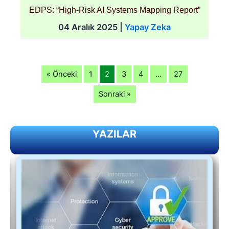
EDPS: “High-Risk AI Systems Mapping Report”
04 Aralık 2025
|
Yapay Zeka
« Önceki
1
2
3
4
…
27
Sonraki »
YAZILAR