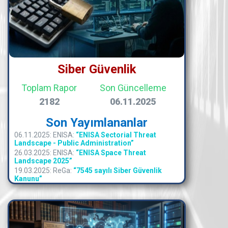
Siber Güvenlik
Toplam Rapor
Son Güncelleme
2182
06.11.2025
Son Yayımlananlar
06.11.2025: ENISA:
“ENISA Sectorial Threat
Landscape - Public Administration”
26.03.2025: ENISA:
“ENISA Space Threat
Landscape 2025”
19.03.2025: ReGa:
“7545 sayılı Siber Güvenlik
Kanunu”