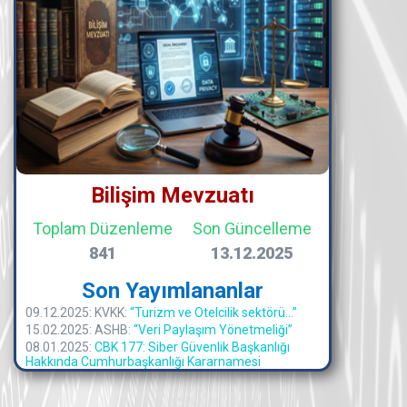
Bilişim Mevzuatı
Toplam Düzenleme
Son Güncelleme
841
13.12.2025
Son Yayımlananlar
09.12.2025: KVKK:
“Turizm ve Otelcilik sektörü...”
15.02.2025: ASHB:
“Veri Paylaşım Yönetmeliği”
08.01.2025:
CBK 177: Siber Güvenlik Başkanlığı
Hakkında Cumhurbaşkanlığı Kararnamesi