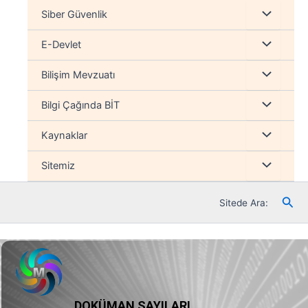
İçeriğe
Menu
Siber Güvenlik
atla
düğmesi
Menu
E-Devlet
düğmesi
Menu
Bilişim Mevzuatı
düğmesi
Menu
Bilgi Çağında BİT
düğmesi
Menu
Kaynaklar
düğmesi
Menu
Sitemiz
düğmesi
Ara
Sitede Ara:
DOKÜMAN SAYILARI