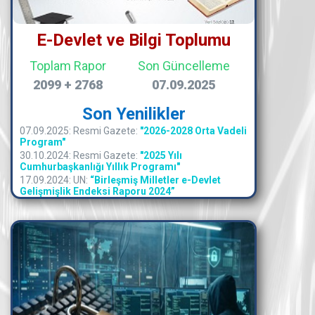
E-Devlet ve Bilgi Toplumu
Toplam Rapor
Son Güncelleme
2099 + 2768
07.09.2025
Son Yenilikler
07.09.2025: Resmi Gazete:
"2026-2028 Orta Vadeli
Program"
30.10.2024: Resmi Gazete:
"2025 Yılı
Cumhurbaşkanlığı Yıllık Programı"
17.09.2024: UN:
“Birleşmiş Milletler e-Devlet
Gelişmişlik Endeksi Raporu 2024”