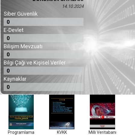
14.10.2024
Siber Güvenlik
0
E-Devlet
0
Bilişim Mevzuatı
0
Bilgi Çağı ve Kişisel Veriler
0
Kaynaklar
0
Programlama
KVKK
Milli Veritabanı