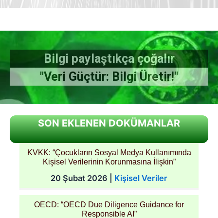
Bilgi paylaştıkça çoğalır
"Veri Güçtür: Bilgi Üretir!"
SON EKLENEN DOKÜMANLAR
KVKK: “Çocukların Sosyal Medya Kullanımında
Kişisel Verilerinin Korunmasına İlişkin”
20 Şubat 2026
|
Kişisel Veriler
OECD: “OECD Due Diligence Guidance for
Responsible AI”