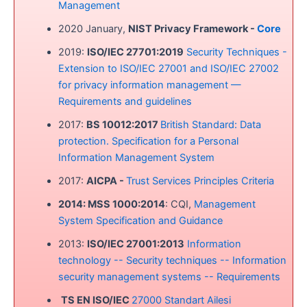
Management
2020 January,
NIST Privacy Framework -
Core
2019:
ISO/IEC 27701:2019
Security Techniques -
Extension to ISO/IEC 27001 and ISO/IEC 27002
for privacy information management —
Requirements and guidelines
2017:
BS 10012:2017
British Standard: Data
protection. Specification for a Personal
Information Management System
2017:
AICPA -
Trust Services Principles Criteria
2014: MSS 1000:2014
: CQI,
Management
System Specification and Guidance
2013:
ISO/IEC 27001:2013
Information
technology -- Security techniques -- Information
security management systems -- Requirements
TS EN ISO/IEC
27000 Standart Ailesi