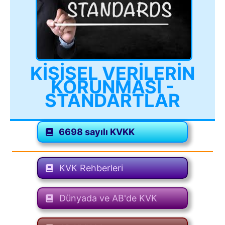
KİŞİSEL VERİLERİN
KORUNMASI -
STANDARTLAR
6698 sayılı KVKK
KVK Rehberleri
Dünyada ve AB'de KVK