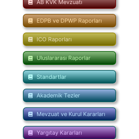
AB KVK Mevzuatı
EDPB ve DPWP Raporları
ICO Raporları
Uluslararası Raporlar
Standartlar
Akademik Tezler
Mevzuat ve Kurul Kararları
Yargıtay Kararları