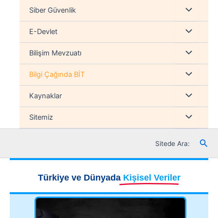
İçeriğe
Menu
Siber Güvenlik
atla
düğmesi
Menu
E-Devlet
düğmesi
Menu
Bilişim Mevzuatı
düğmesi
Menu
Bilgi Çağında BİT
düğmesi
Menu
Kaynaklar
düğmesi
Menu
Sitemiz
düğmesi
Ara
Sitede Ara:
Türkiye ve Dünyada
Kişisel Veriler