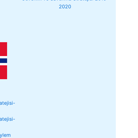
2020
tejisi-
tejisi-
Eylem