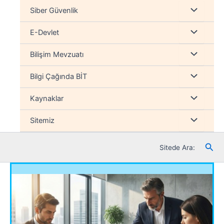
İçeriğe
Menu
Siber Güvenlik
atla
düğmesi
Menu
E-Devlet
düğmesi
Menu
Bilişim Mevzuatı
düğmesi
Menu
Bilgi Çağında BİT
düğmesi
Menu
Kaynaklar
düğmesi
Menu
Sitemiz
düğmesi
Ara
Sitede Ara: