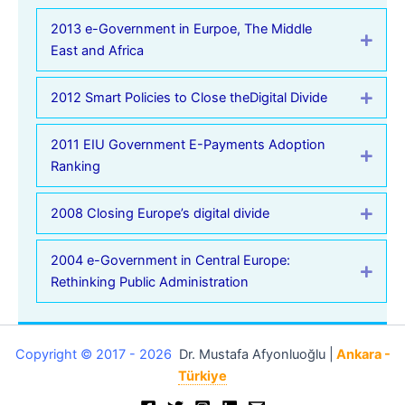
2013 e-Government in Eurpoe, The Middle
Expa
East and Africa
2012 Smart Policies to Close theDigital Divide
Expa
2011 EIU Government E-Payments Adoption
Expa
Ranking
2008 Closing Europe’s digital divide
Expa
2004 e-Government in Central Europe:
Expa
Rethinking Public Administration
Copyright © 2017 - 2026
Dr. Mustafa Afyonluoğlu |
Ankara -
Türkiye