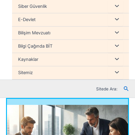
İçeriğe
Menu
Siber Güvenlik
atla
düğmesi
Menu
E-Devlet
düğmesi
Menu
Bilişim Mevzuatı
düğmesi
Menu
Bilgi Çağında BİT
düğmesi
Menu
Kaynaklar
düğmesi
Menu
Sitemiz
düğmesi
Ara
Sitede Ara: