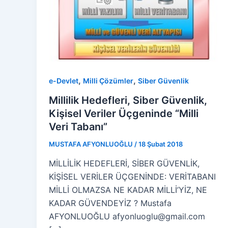
,
,
e-Devlet
Milli Çözümler
Siber Güvenlik
Millilik Hedefleri, Siber Güvenlik,
Kişisel Veriler Üçgeninde “Milli
Veri Tabanı”
MUSTAFA AFYONLUOĞLU
/
18 Şubat 2018
MİLLİLİK HEDEFLERİ, SİBER GÜVENLİK,
KİŞİSEL VERİLER ÜÇGENİNDE: VERİTABANI
MİLLİ OLMAZSA NE KADAR MİLLİ’YİZ, NE
KADAR GÜVENDEYİZ ? Mustafa
AFYONLUOĞLU afyonluoglu@gmail.com