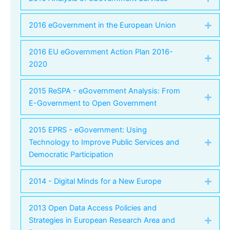
2016 eGovernment in the European Union
Expa
2016 EU eGovernment Action Plan 2016-
Expa
2020
2015 ReSPA - eGovernment Analysis: From
Expa
E-Government to Open Government
2015 EPRS - eGovernment: Using
Technology to Improve Public Services and
Expa
Democratic Participation
2014 - Digital Minds for a New Europe
Expa
2013 Open Data Access Policies and
Strategies in European Research Area and
Expa