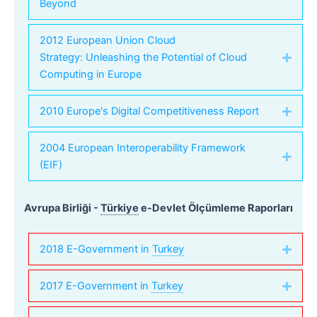
Beyond
2012 European Union Cloud
Strategy: Unleashing the Potential of Cloud
Expa
Computing in Europe
2010 Europe's Digital Competitiveness Report
Expa
2004 European Interoperability Framework
Expa
(EIF)
Avrupa Birliği -
Türkiye
e-Devlet Ölçümleme Raporları
2018 E-Government in
Turkey
Expa
2017 E-Government in
Turkey
Expa