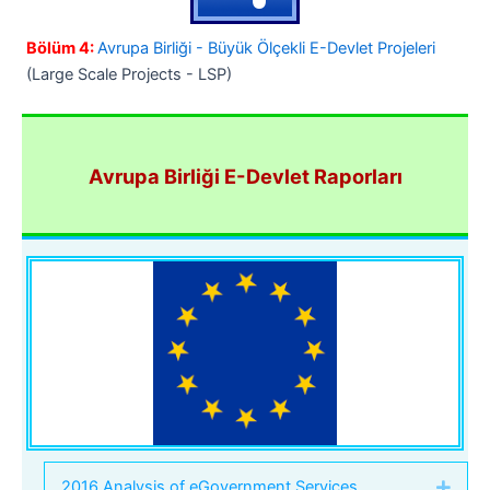
Bölüm 4:
Avrupa Birliği - Büyük Ölçekli E-Devlet Projeleri
(Large Scale Projects - LSP)
Avrupa Birliği E-Devlet Raporları
2016 Analysis of eGovernment Services
Expa