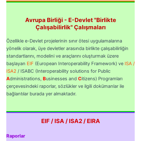
Avrupa Birliği - E-Devlet "Birlikte
Çalışabilirlik" Çalışmaları
Özellikle e-Devlet projelerinin sınır ötesi uygulamalarına
yönelik olarak, üye devletler arasında birlikte çalışabilirliğin
standartlarını, modelini ve araçlarını oluşturmak üzere
başlayan
EIF
(European Interoperability Framework) ve
ISA /
ISA2
/ ISABC (Interoperability solutions for Public
A
dministrations,
B
usinesses and
C
itizens) Programları
çerçevesindeki raporlar, sözlükler ve ilgili dokümanlar ile
bağlantılar burada yer almaktadır.
EIF / ISA / ISA2 / EIRA
Raporlar