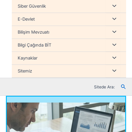
İçeriğe
Menu
Siber Güvenlik
atla
düğmesi
Menu
E-Devlet
düğmesi
Menu
Bilişim Mevzuatı
düğmesi
Menu
Bilgi Çağında BİT
düğmesi
Menu
Kaynaklar
düğmesi
Menu
Sitemiz
düğmesi
Ara
Sitede Ara: