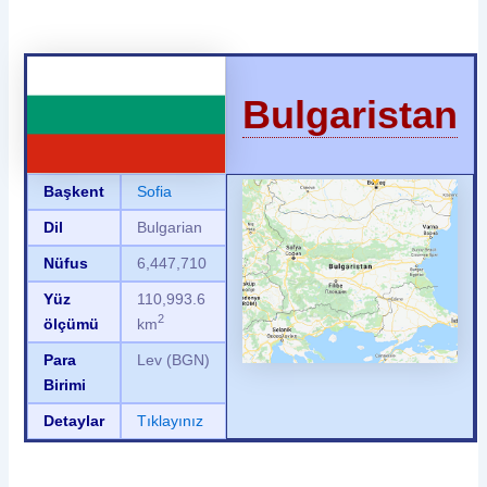
Bulgaristan
Başkent
Sofia
Dil
Bulgarian
Nüfus
6,447,710
Yüz
110,993.6
2
ölçümü
km
Para
Lev (BGN)
Birimi
Detaylar
Tıklayınız