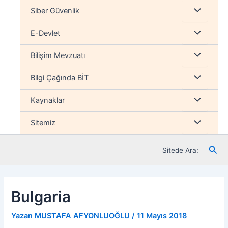
İçeriğe
Menu
Siber Güvenlik
atla
düğmesi
Menu
E-Devlet
düğmesi
Menu
Bilişim Mevzuatı
düğmesi
Menu
Bilgi Çağında BİT
düğmesi
Menu
Kaynaklar
düğmesi
Menu
Sitemiz
düğmesi
Ara
Sitede Ara:
Bulgaria
Yazan
MUSTAFA AFYONLUOĞLU
/
11 Mayıs 2018