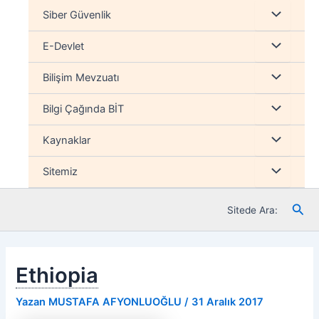
İçeriğe
Menu
Siber Güvenlik
atla
düğmesi
Menu
E-Devlet
düğmesi
Menu
Bilişim Mevzuatı
düğmesi
Menu
Bilgi Çağında BİT
düğmesi
Menu
Kaynaklar
düğmesi
Menu
Sitemiz
düğmesi
Ara
Sitede Ara:
Ethiopia
Yazan
MUSTAFA AFYONLUOĞLU
/
31 Aralık 2017