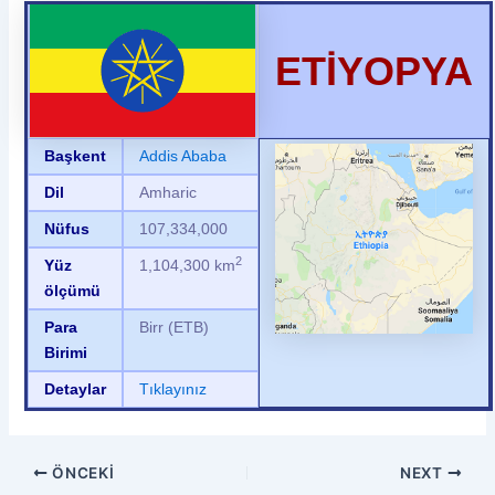
ETİYOPYA
Başkent
Addis Ababa
Dil
Amharic
Nüfus
107,334,000
2
Yüz
1,104,300
km
ölçümü
Para
Birr (ETB)
Birimi
Detaylar
Tıklayınız
ÖNCEKI
NEXT