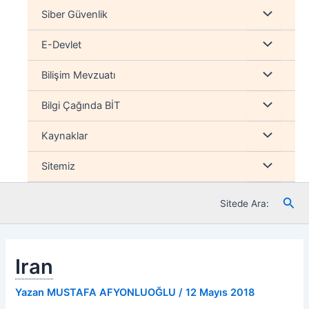
İçeriğe
Menu
Siber Güvenlik
atla
düğmesi
Menu
E-Devlet
düğmesi
Menu
Bilişim Mevzuatı
düğmesi
Menu
Bilgi Çağında BİT
düğmesi
Menu
Kaynaklar
düğmesi
Menu
Sitemiz
düğmesi
Ara
Sitede Ara:
Iran
Yazan
MUSTAFA AFYONLUOĞLU
/
12 Mayıs 2018