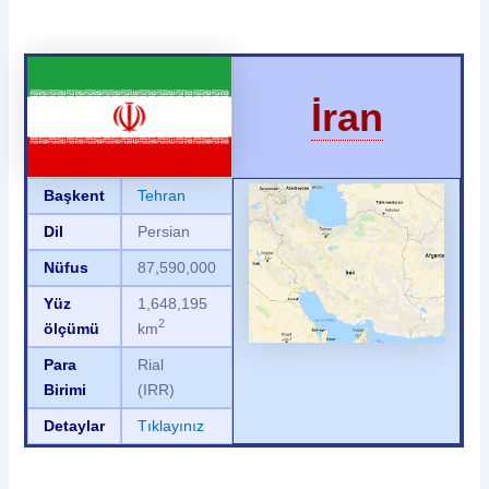
İran
Başkent
Tehran
Dil
Persian
Nüfus
87,590,000
Yüz
1,648,195
2
ölçümü
km
Para
Rial
Birimi
(IRR)
Detaylar
Tıklayınız