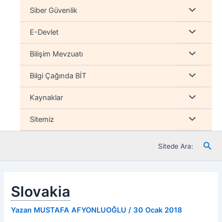
İçeriğe
Menu
Siber Güvenlik
atla
düğmesi
Menu
E-Devlet
düğmesi
Menu
Bilişim Mevzuatı
düğmesi
Menu
Bilgi Çağında BİT
düğmesi
Menu
Kaynaklar
düğmesi
Menu
Sitemiz
düğmesi
Ara
Sitede Ara:
Slovakia
Yazan
MUSTAFA AFYONLUOĞLU
/
30 Ocak 2018