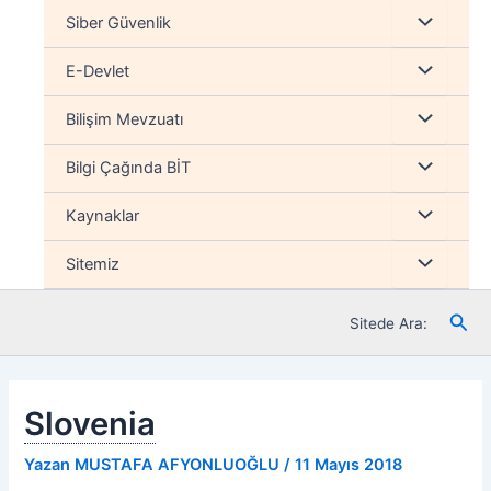
İçeriğe
Menu
Siber Güvenlik
atla
düğmesi
Menu
E-Devlet
düğmesi
Menu
Bilişim Mevzuatı
düğmesi
Menu
Bilgi Çağında BİT
düğmesi
Menu
Kaynaklar
düğmesi
Menu
Sitemiz
düğmesi
Ara
Sitede Ara:
Slovenia
Yazan
MUSTAFA AFYONLUOĞLU
/
11 Mayıs 2018