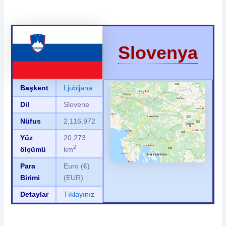
Slovenya
Başkent
Ljubljana
Dil
Slovene
Nüfus
2,116,972
Yüz
20,273
2
ölçümü
km
Para
Euro
(€)
Birimi
(EUR)
Detaylar
Tıklayınız