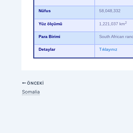
Nüfus
58,048,332
2
Yüz ölçümü
1,221,037 km
Para Birimi
South African ra
Detaylar
Tıklayınız
ÖNCEKI
Somalia