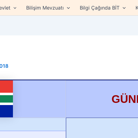
evlet
Bilişim Mevzuatı
Bilgi Çağında BİT
K
2018
GÜN