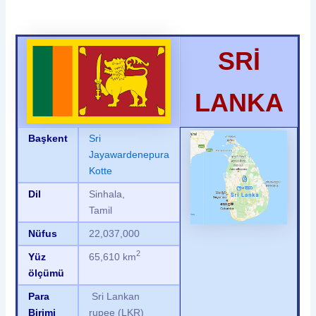
SRİ
LANKA
Başkent
Sri
Jayawardenepura
Kotte
Dil
Sinhala,
Tamil
Nüfus
22,037,000
2
Yüz
65,610 km
ölçümü
Para
Sri Lankan
Birimi
rupee (LKR)