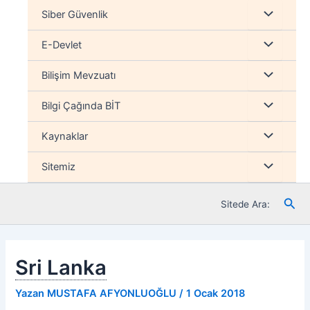
İçeriğe
Menu
Siber Güvenlik
atla
düğmesi
Menu
E-Devlet
düğmesi
Menu
Bilişim Mevzuatı
düğmesi
Menu
Bilgi Çağında BİT
düğmesi
Menu
Kaynaklar
düğmesi
Menu
Sitemiz
düğmesi
Ara
Sitede Ara:
Sri Lanka
Yazan
MUSTAFA AFYONLUOĞLU
/
1 Ocak 2018