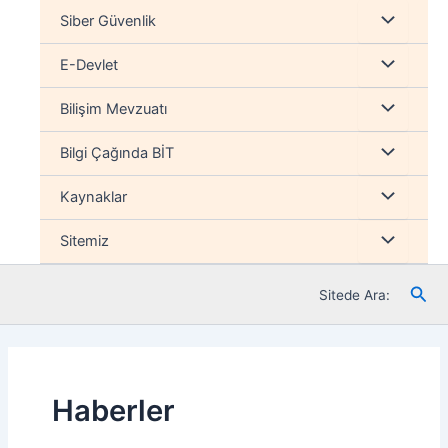
İçeriğe
Menu
Siber Güvenlik
atla
düğmesi
Menu
E-Devlet
düğmesi
Menu
Bilişim Mevzuatı
düğmesi
Menu
Bilgi Çağında BİT
düğmesi
Menu
Kaynaklar
düğmesi
Menu
Sitemiz
düğmesi
Ara
Sitede Ara:
Haberler