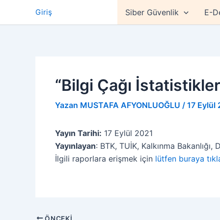
İçeriğe
Giriş
Siber Güvenlik
E-D
atla
“Bilgi Çağı İstatistikl
Yazan
MUSTAFA AFYONLUOĞLU
/
17 Eylül
Yayın Tarihi:
17 Eylül 2021
Yayınlayan
: BTK, TUİK, Kalkınma Bakanlığı,
İlgili raporlara erişmek için
lütfen buraya tıkl
ÖNCEKI