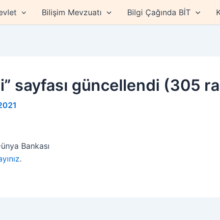
evlet
Bilişim Mevzuatı
Bilgi Çağında BİT
K
eri” sayfası güncellendi (305 r
 2021
 Dünya Bankası
ayınız
.