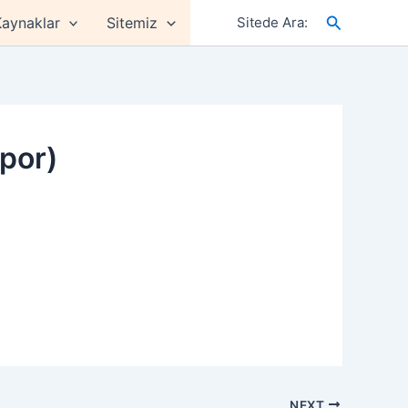
Arama
aynaklar
Sitemiz
Sitede Ara:
apor)
NEXT