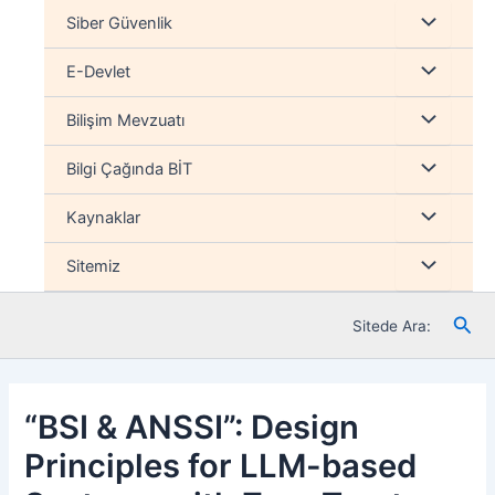
İçeriğe
Menu
Siber Güvenlik
atla
düğmesi
Menu
E-Devlet
düğmesi
Menu
Bilişim Mevzuatı
düğmesi
Menu
Bilgi Çağında BİT
düğmesi
Menu
Kaynaklar
düğmesi
Menu
Sitemiz
düğmesi
Ara
Sitede Ara:
“BSI & ANSSI”: Design
Principles for LLM-based