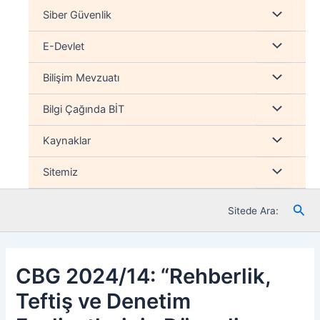
İçeriğe
Menu
Siber Güvenlik
atla
düğmesi
Menu
E-Devlet
düğmesi
Menu
Bilişim Mevzuatı
düğmesi
Menu
Bilgi Çağında BİT
düğmesi
Menu
Kaynaklar
düğmesi
Menu
Sitemiz
düğmesi
Ara
Sitede Ara:
CBG 2024/14: “Rehberlik,
Teftiş ve Denetim