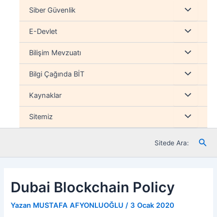
İçeriğe
Menu
Siber Güvenlik
atla
düğmesi
Menu
E-Devlet
düğmesi
Menu
Bilişim Mevzuatı
düğmesi
Menu
Bilgi Çağında BİT
düğmesi
Menu
Kaynaklar
düğmesi
Menu
Sitemiz
düğmesi
Ara
Sitede Ara:
Dubai Blockchain Policy
Yazan
MUSTAFA AFYONLUOĞLU
/
3 Ocak 2020