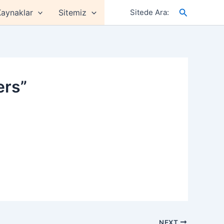
Arama
aynaklar
Sitemiz
Sitede Ara:
ers”
NEXT