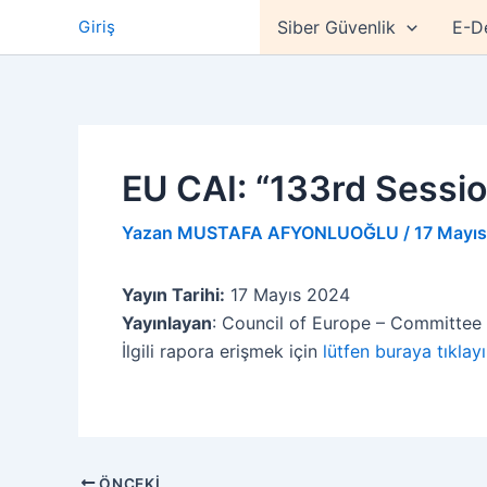
İçeriğe
Giriş
Siber Güvenlik
E-D
atla
EU CAI: “133rd Sessio
Yazan
MUSTAFA AFYONLUOĞLU
/
17 Mayı
Yayın Tarihi:
17 Mayıs 2024
Yayınlayan
: Council of Europe – Committee o
İlgili rapora erişmek için
lütfen buraya tıklayı
ÖNCEKI