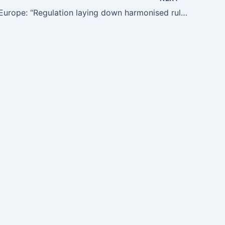
Council of Europe: “Regulation laying down harmonised rules on artificial intelligence (artificial intelligence act)”