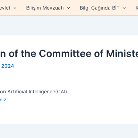
evlet
Bilişim Mevzuatı
Bilgi Çağında BİT
K
n of the Committee of Minist
s 2024
n Artificial Intelligence(CAI)
nız
.