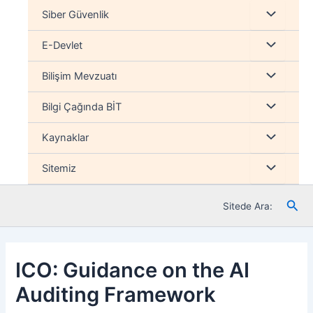
İçeriğe
Menu
Siber Güvenlik
atla
düğmesi
Menu
E-Devlet
düğmesi
Menu
Bilişim Mevzuatı
düğmesi
Menu
Bilgi Çağında BİT
düğmesi
Menu
Kaynaklar
düğmesi
Menu
Sitemiz
düğmesi
Ara
Sitede Ara:
ICO: Guidance on the AI
Auditing Framework