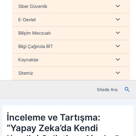
İçeriğe
Menu
Siber Güvenlik
atla
düğmesi
Menu
E-Devlet
düğmesi
Menu
Bilişim Mevzuatı
düğmesi
Menu
Bilgi Çağında BİT
düğmesi
Menu
Kaynaklar
düğmesi
Menu
Sitemiz
düğmesi
Ara
Sitede Ara:
İnceleme ve Tartışma:
“Yapay Zeka’da Kendi