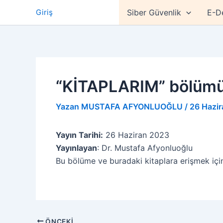
İçeriğe
Giriş
Siber Güvenlik
E-D
atla
“KİTAPLARIM” bölümü 
Yazan
MUSTAFA AFYONLUOĞLU
/
26 Hazi
Yayın Tarihi:
26 Haziran 2023
Yayınlayan
: Dr. Mustafa Afyonluoğlu
Bu bölüme ve buradaki kitaplara erişmek iç
ÖNCEKI