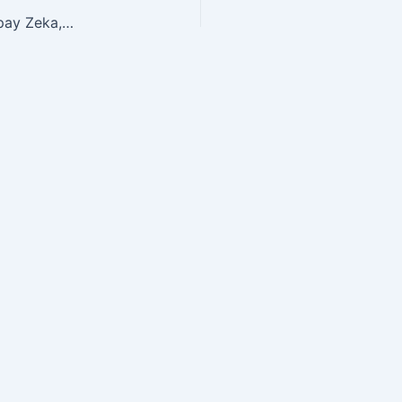
2023 yılı WEF Raporları: Bilgi Çağı, Blokzincir, Yapay Zeka, …