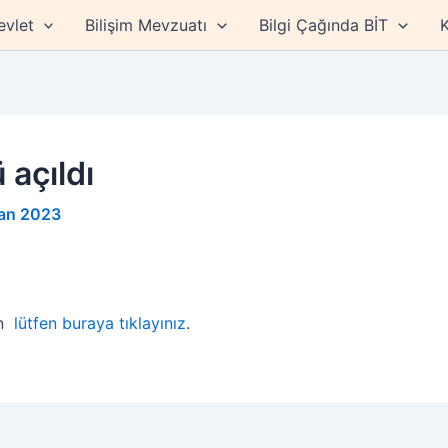
evlet
Bilişim Mevzuatı
Bilgi Çağında BİT
K
açıldı
ran 2023
in
lütfen buraya tıklayınız
.