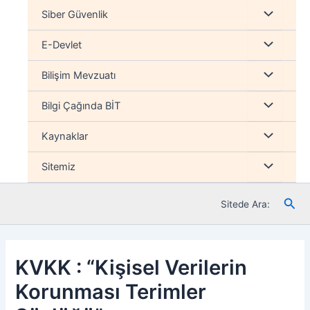
İçeriğe
Menu
Siber Güvenlik
atla
düğmesi
Menu
E-Devlet
düğmesi
Menu
Bilişim Mevzuatı
düğmesi
Menu
Bilgi Çağında BİT
düğmesi
Menu
Kaynaklar
düğmesi
Menu
Sitemiz
düğmesi
Ara
Sitede Ara:
KVKK : “Kişisel Verilerin
Korunması Terimler