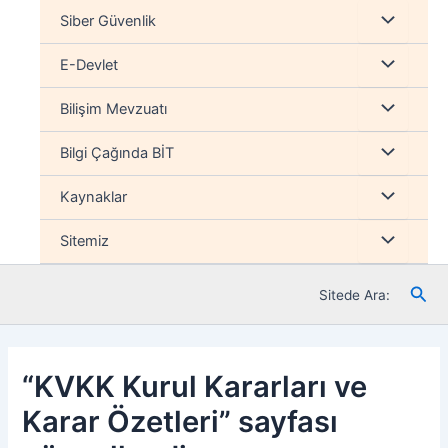
İçeriğe
Menu
Siber Güvenlik
atla
düğmesi
Menu
E-Devlet
düğmesi
Menu
Bilişim Mevzuatı
düğmesi
Menu
Bilgi Çağında BİT
düğmesi
Menu
Kaynaklar
düğmesi
Menu
Sitemiz
düğmesi
Ara
Sitede Ara:
“KVKK Kurul Kararları ve
Karar Özetleri” sayfası