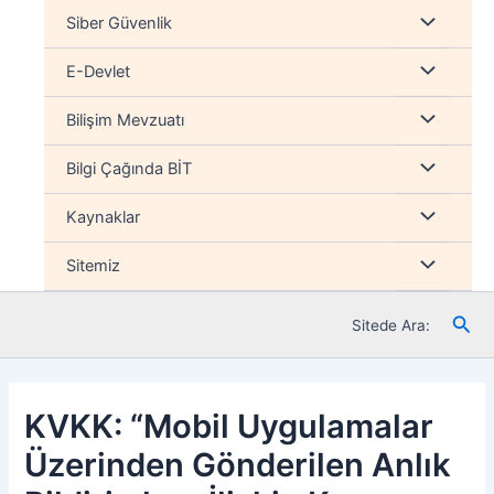
İçeriğe
Menu
Siber Güvenlik
atla
düğmesi
Menu
E-Devlet
düğmesi
Menu
Bilişim Mevzuatı
düğmesi
Menu
Bilgi Çağında BİT
düğmesi
Menu
Kaynaklar
düğmesi
Menu
Sitemiz
düğmesi
Ara
Sitede Ara:
KVKK: “Mobil Uygulamalar
Üzerinden Gönderilen Anlık