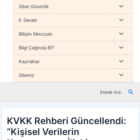
İçeriğe
Menu
Siber Güvenlik
atla
düğmesi
Menu
E-Devlet
düğmesi
Menu
Bilişim Mevzuatı
düğmesi
Menu
Bilgi Çağında BİT
düğmesi
Menu
Kaynaklar
düğmesi
Menu
Sitemiz
düğmesi
Ara
Sitede Ara:
KVKK Rehberi Güncellendi:
“Kişisel Verilerin