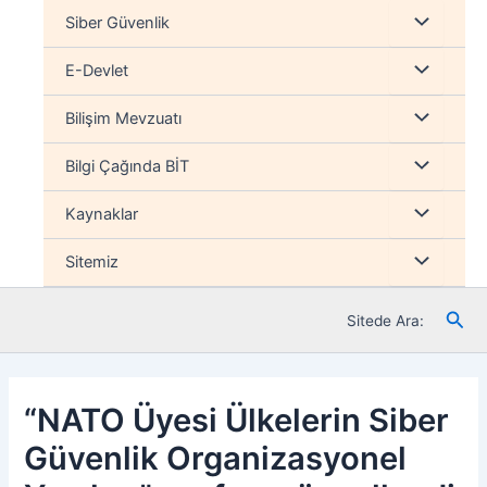
İçeriğe
Menu
Siber Güvenlik
atla
düğmesi
Menu
E-Devlet
düğmesi
Menu
Bilişim Mevzuatı
düğmesi
Menu
Bilgi Çağında BİT
düğmesi
Menu
Kaynaklar
düğmesi
Menu
Sitemiz
düğmesi
Ara
Sitede Ara:
“NATO Üyesi Ülkelerin Siber
Güvenlik Organizasyonel