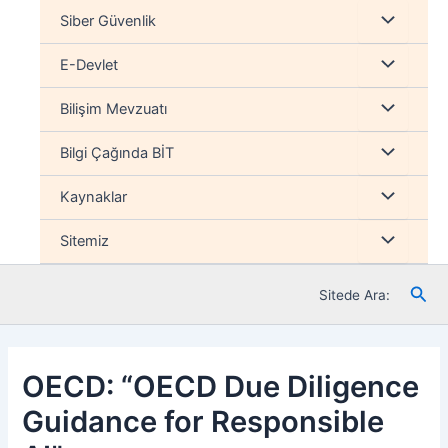
İçeriğe
Menu
Siber Güvenlik
atla
düğmesi
Menu
E-Devlet
düğmesi
Menu
Bilişim Mevzuatı
düğmesi
Menu
Bilgi Çağında BİT
düğmesi
Menu
Kaynaklar
düğmesi
Menu
Sitemiz
düğmesi
Ara
Sitede Ara:
OECD: “OECD Due Diligence
Guidance for Responsible