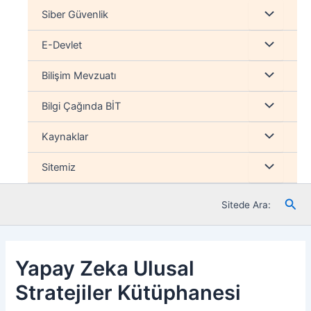
İçeriğe
Menu
Siber Güvenlik
atla
düğmesi
Menu
E-Devlet
düğmesi
Menu
Bilişim Mevzuatı
düğmesi
Menu
Bilgi Çağında BİT
düğmesi
Menu
Kaynaklar
düğmesi
Menu
Sitemiz
düğmesi
Ara
Sitede Ara:
Yapay Zeka Ulusal
Stratejiler Kütüphanesi