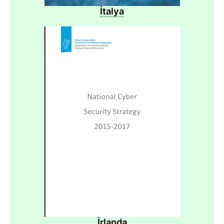
İtalya
İrlanda