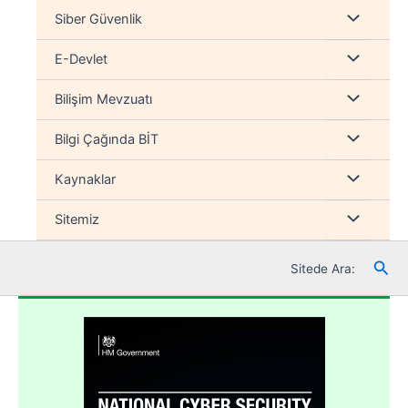
İçeriğe
Menu
Siber Güvenlik
atla
düğmesi
Menu
E-Devlet
düğmesi
Menu
Bilişim Mevzuatı
düğmesi
Menu
Bilgi Çağında BİT
düğmesi
Menu
Kaynaklar
düğmesi
Menu
Sitemiz
düğmesi
Ara
Sitede Ara: