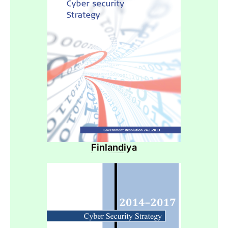
Finland
iya