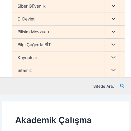
İçeriğe
Menu
Siber Güvenlik
atla
düğmesi
Menu
E-Devlet
düğmesi
Menu
Bilişim Mevzuatı
düğmesi
Menu
Bilgi Çağında BİT
düğmesi
Menu
Kaynaklar
düğmesi
Menu
Sitemiz
düğmesi
Ara
Sitede Ara:
Akademik Çalışma