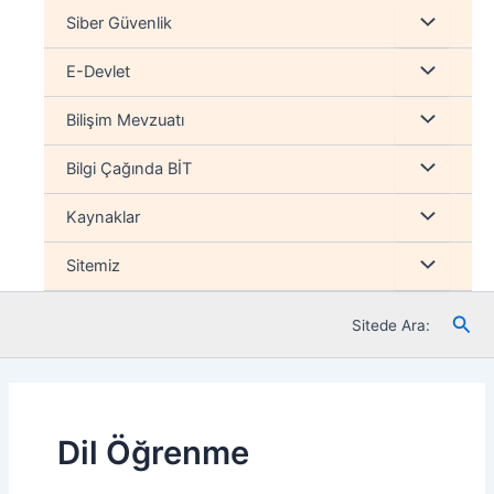
İçeriğe
Menu
Siber Güvenlik
atla
düğmesi
Menu
E-Devlet
düğmesi
Menu
Bilişim Mevzuatı
düğmesi
Menu
Bilgi Çağında BİT
düğmesi
Menu
Kaynaklar
düğmesi
Menu
Sitemiz
düğmesi
Ara
Sitede Ara:
Dil Öğrenme