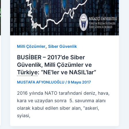
,
Milli Çözümler
Siber Güvenlik
BUSİBER – 2017’de Siber
Güvenlik, Milli Çözümler ve
Türkiye
:
“NE’ler ve NASIL’lar”
MUSTAFA AFYONLUOĞLU
/
9 Mayıs 2017
2016 yılında NATO tarafındani deniz, hava,
kara ve uzaydan sonra 5. savunma alanı
olarak kabul edilen siber alan, “askeri,
syiasi,