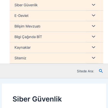
İçeriğe
Menu
Siber Güvenlik
atla
düğmesi
Menu
E-Devlet
düğmesi
Menu
Bilişim Mevzuatı
düğmesi
Menu
Bilgi Çağında BİT
düğmesi
Menu
Kaynaklar
düğmesi
Menu
Sitemiz
düğmesi
Ara
Sitede Ara:
Siber Güvenlik