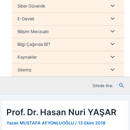
İçeriğe
Menu
Siber Güvenlik
atla
düğmesi
Menu
E-Devlet
düğmesi
Menu
Bilişim Mevzuatı
düğmesi
Menu
Bilgi Çağında BİT
düğmesi
Menu
Kaynaklar
düğmesi
Menu
Sitemiz
düğmesi
Ara
Sitede Ara:
Prof. Dr. Hasan Nuri YAŞAR
Yazan
MUSTAFA AFYONLUOĞLU
/
13 Ekim 2018