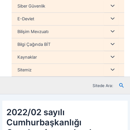
İçeriğe
Menu
Siber Güvenlik
atla
düğmesi
Menu
E-Devlet
düğmesi
Menu
Bilişim Mevzuatı
düğmesi
Menu
Bilgi Çağında BİT
düğmesi
Menu
Kaynaklar
düğmesi
Menu
Sitemiz
düğmesi
Ara
Sitede Ara:
2022/02 sayılı
Cumhurbaşkanlığı