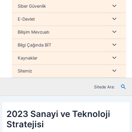
İçeriğe
Menu
Siber Güvenlik
atla
düğmesi
Menu
E-Devlet
düğmesi
Menu
Bilişim Mevzuatı
düğmesi
Menu
Bilgi Çağında BİT
düğmesi
Menu
Kaynaklar
düğmesi
Menu
Sitemiz
düğmesi
Ara
Sitede Ara:
2023 Sanayi ve Teknoloji
Stratejisi