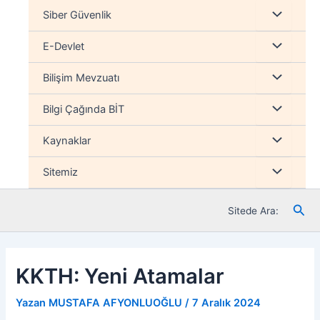
İçeriğe
Menu
Siber Güvenlik
atla
düğmesi
Menu
E-Devlet
düğmesi
Menu
Bilişim Mevzuatı
düğmesi
Menu
Bilgi Çağında BİT
düğmesi
Menu
Kaynaklar
düğmesi
Menu
Sitemiz
düğmesi
Ara
Sitede Ara:
KKTH: Yeni Atamalar
Yazan
MUSTAFA AFYONLUOĞLU
/
7 Aralık 2024