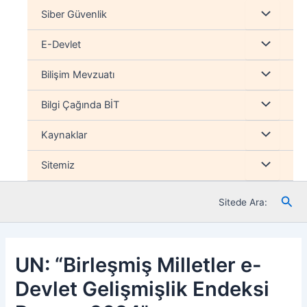
İçeriğe
Menu
Siber Güvenlik
atla
düğmesi
Menu
E-Devlet
düğmesi
Menu
Bilişim Mevzuatı
düğmesi
Menu
Bilgi Çağında BİT
düğmesi
Menu
Kaynaklar
düğmesi
Menu
Sitemiz
düğmesi
Ara
Sitede Ara:
UN: “Birleşmiş Milletler e-
Devlet Gelişmişlik Endeksi